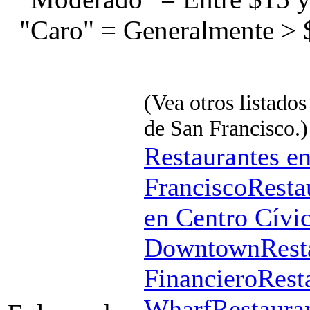
"Caro" = Generalmente > 
(Vea otros listados
de San Francisco.)
Restaurantes e
Francisco
Resta
en Centro Cívi
Downtown
Rest
Financiero
Rest
Wharf
Restaura