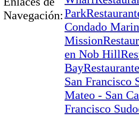
Enlaces de
Park
Restaurant
Navegación:
Condado Mari
Mission
Restaur
en Nob Hill
Res
Bay
Restaurante
San Francisco 
Mateo - San Ca
Francisco Sudo