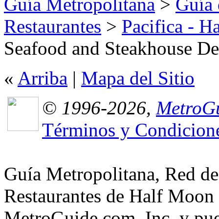
Guía Metropolitana
>
Guía 
Restaurantes
>
Pacifica - 
Seafood and Steakhouse Det
«
Arriba
|
Mapa del Sitio
© 1996-2026,
MetroGu
Términos y Condicion
Guía Metropolitana, Red de
Restaurantes de Half Moon 
MetroGuide.com, Inc. y pued