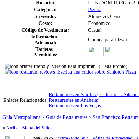
Horario:
LUN-DOM 11:00 am-3:0
Categoría:
Pizería
Sirviendo:
Almuerzo. Cena.
Costo:
Económico
Código de Vestimenta:
Casual
Información
Comida para Llevar.
Adicional:
Tarjetas
Permitidas:
Versión Para Imprimir - (Llega Pronto)
Escriba una crítica sobre Seniore's Pizza
Restaurantes en San José, California - Silicon
Enlaces Relacionados:
Restaurantes en Anaheim
Restaurantes en Las Vegas
Guía Metropolitana
>
Guía de Restaurantes
>
San Francisco Restaura
«
Arriba
|
Mapa del Sitio
© 1996-2026,
MetroGuide, Inc.
|
Póliza de Privacidad
|
T