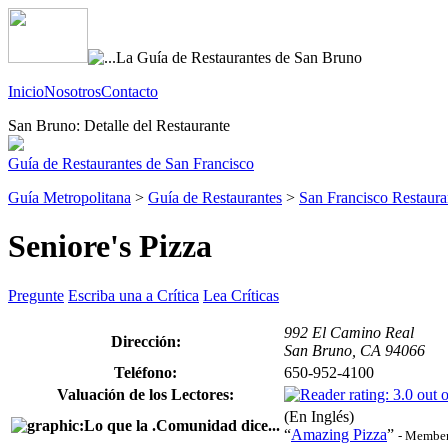
Inicio
Nosotros
Contacto
San Bruno: Detalle del Restaurante
Guía de Restaurantes de San Francisco
Guía Metropolitana
>
Guía de Restaurantes
>
San Francisco Restaura
Seniore's Pizza
Pregunte
Escriba una a Crítica
Lea Críticas
992 El Camino Real
Dirección:
San Bruno, CA 94066
Teléfono:
650-952-4100
Valuación de los Lectores:
(En Inglés)
“
Amazing Pizza
”
- Member