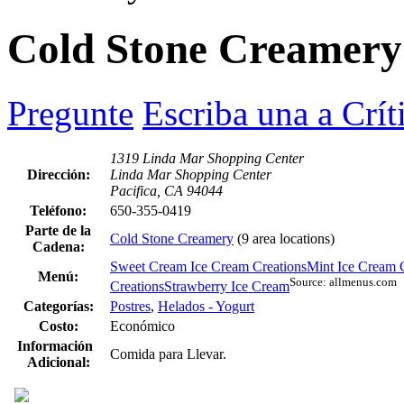
Cold Stone Creamery
Pregunte
Escriba una a Crít
1319 Linda Mar Shopping Center
Dirección:
Linda Mar Shopping Center
Pacifica, CA 94044
Teléfono:
650-355-0419
Parte de la
Cold Stone Creamery
(9 area locations)
Cadena:
Sweet Cream Ice Cream Creations
Mint Ice Cream 
Menú:
Source: allmenus.com
Creations
Strawberry Ice Cream
Categorías:
Postres
,
Helados - Yogurt
Costo:
Económico
Información
Comida para Llevar.
Adicional: