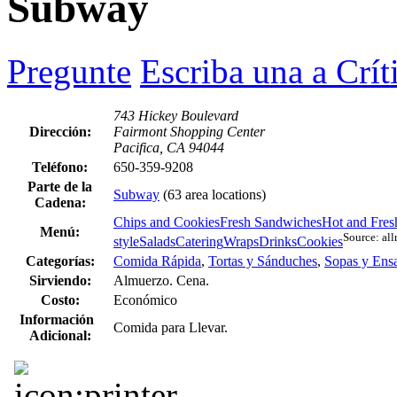
Subway
Pregunte
Escriba una a Crít
743 Hickey Boulevard
Dirección:
Fairmont Shopping Center
Pacifica, CA 94044
Teléfono:
650-359-9208
Parte de la
Subway
(63 area locations)
Cadena:
Chips and Cookies
Fresh Sandwiches
Hot and Fres
Menú:
Source: al
style
Salads
Catering
Wraps
Drinks
Cookies
Categorías:
Comida Rápida
,
Tortas y Sánduches
,
Sopas y Ens
Sirviendo:
Almuerzo. Cena.
Costo:
Económico
Información
Comida para Llevar.
Adicional: