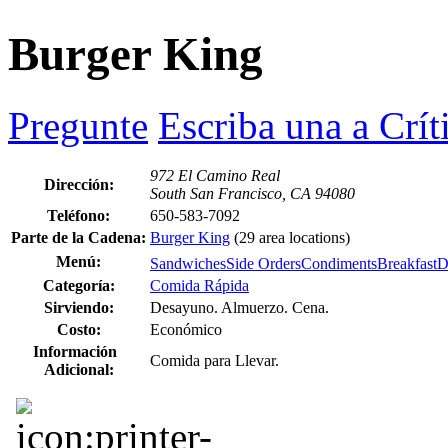
Burger King
Pregunte
Escriba una a Crít
972 El Camino Real
Dirección:
South San Francisco, CA 94080
Teléfono:
650-583-7092
Parte de la Cadena:
Burger King
(29 area locations)
Menú:
Sandwiches
Side Orders
Condiments
Breakfast
D
Categoría:
Comida Rápida
Sirviendo:
Desayuno. Almuerzo. Cena.
Costo:
Económico
Información
Comida para Llevar.
Adicional: