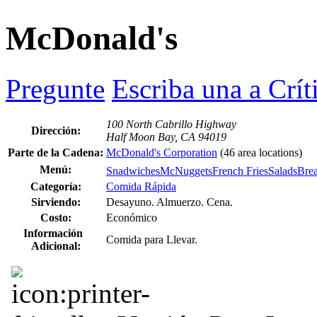
McDonald's
Pregunte
Escriba una a Crít
100 North Cabrillo Highway
Dirección:
Half Moon Bay, CA 94019
Parte de la Cadena:
McDonald's Corporation
(46 area locations)
Menú:
Snadwiches
McNuggets
French Fries
Salads
Brea
Categoría:
Comida Rápida
Sirviendo:
Desayuno. Almuerzo. Cena.
Costo:
Económico
Información
Comida para Llevar.
Adicional: