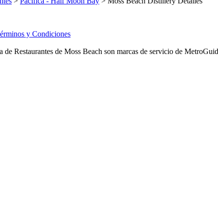
ntes
>
Pacifica - Half Moon Bay
> Moss Beach Distillery Detalles
érminos y Condiciones
 de Restaurantes de Moss Beach son marcas de servicio de MetroGuide.c