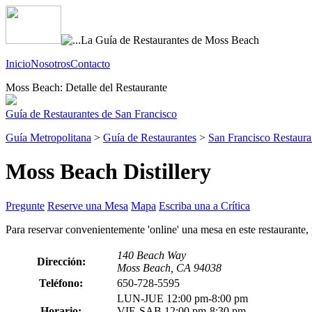
Inicio
Nosotros
Contacto
Moss Beach: Detalle del Restaurante
Guía de Restaurantes de San Francisco
Guía Metropolitana
>
Guía de Restaurantes
>
San Francisco Restaura
Moss Beach Distillery
Pregunte
Reserve una Mesa
Mapa
Escriba una a Crítica
Para reservar convenientemente 'online' una mesa en este restaurante,
140 Beach Way
Dirección:
Moss Beach, CA 94038
Teléfono:
650-728-5595
LUN-JUE 12:00 pm-8:00 pm
Horario:
VIE-SAB 12:00 pm-8:30 pm