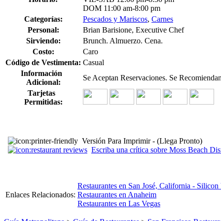
DOM 11:00 am-8:00 pm
Categorías:
Pescados y Mariscos
,
Carnes
Personal:
Brian Barisione, Executive Chef
Sirviendo:
Brunch. Almuerzo. Cena.
Costo:
Caro
Código de Vestimenta:
Casual
Información
Se Aceptan Reservaciones. Se Recomiendan R
Adicional:
Tarjetas
Permitidas:
Versión Para Imprimir - (Llega Pronto)
Escriba una crítica sobre Moss Beach Dist
Restaurantes en San José, California - Silicon
Enlaces Relacionados:
Restaurantes en Anaheim
Restaurantes en Las Vegas